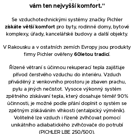
vám ten nejvyšší komfort."
Se vzduchotechnickými systémy značky Pichler
získáte větší komfort
pro byty, rodinné domy, bytové
komplexy, úřady, kancelářské budovy a další objekty.
V Rakousku a v ostatních zemích Evropy jsou produkty
firmy Pichler ověřeny
60letou tradicí
.
Řízené větraní s účinnou rekuperací tepla zajišťuje
přívod čerstvého vzduchu do interiéru. Vzduch
přiváděný z venkovního prostoru je zbaven prachu,
pylu a jiných nečistot. Vysoce výkonný systém
zpětného získávaní tepla, který dosahuje téměř 90%
účinnosti, je možné podle přání doplnit o systém se
zpětným získáváním vlhkosti (entalpický výměník).
Volitelně lze vzduch i řízeně zvlhčovat pomocí
unikátního adiabatického zvlhčovače do potrubí
(PICHLER LBE 250/500).