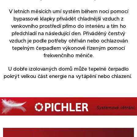
V letních měsících umí systém během noci pomocí
bypassové klapky přivádět chladnější vzduch z
venkovního prostředí přímo do interiéru a tím ho
předchladí na následující den. Přiváděný čerstvý
vzduch je podle potřeby ohříván nebo ochlazován
tepelným čerpadlem výkonově řízeným pomocí
frekvenčního měniče.
U dobře izolovaných domů může tepelné čerpadlo
pokrýt velkou část energie na vytápění nebo chlazení.