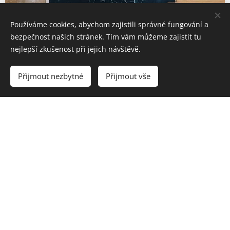
Používáme cookies, abychom zajistili správné fungování a
bezpečnost našich stránek. Tím vám můžeme zajistit tu
nejlepší zkušenost při jejich návštěvě.
Přijmout nezbytné
Přijmout vše
Větrání škol a školek
Studenti a učitelé tráví spoustu času ve škole. Velmi
často je kvalita výuky v hodině ovlivňována špatným