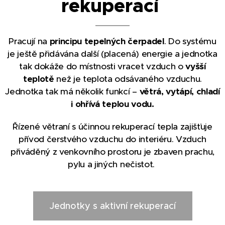
rekuperací
Pracují na
principu tepelných čerpadel
. Do systému
je ještě přidávána další (placená) energie a jednotka
tak dokáže do místnosti vracet vzduch o
vyšší
teplotě
než je teplota odsávaného vzduchu.
Jednotka tak má několik funkcí –
větrá, vytápí, chladí
i ohřívá teplou vodu.
Řízené větraní s účinnou rekuperací tepla zajišťuje
přívod čerstvého vzduchu do interiéru. Vzduch
přiváděný z venkovního prostoru je zbaven prachu,
pylu a jiných nečistot.
Jednotky s aktivní rekuperací